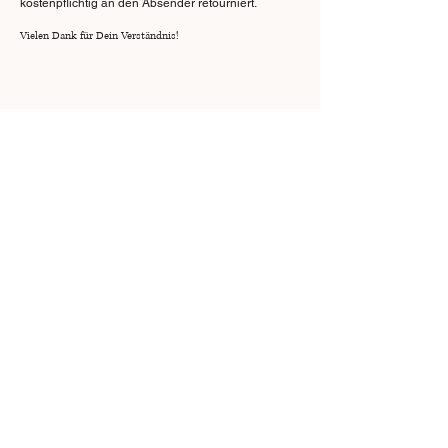
kostenpflichtig an den Absender retourniert.
Vielen Dank für Dein Verständnis!
Über Lesmida
Widerrufsrecht
FAQ
Datenschutz
Kontakt
Allgemeine Geschäftsbedingungen
Impressum
Cookie-Richtlinie