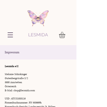
LESMIDA
Impressum
Lesmida e.U.
Melanie Schickinger
Gutenbergstraße 8/2
3300 Amstetten
Österreich
E-Mail:
shop@lesmida.com
UID: ATU81080116
Firmenbuchnummer: FN 635669h
Firmenbuch-Gericht: Landesgericht St. Pölten